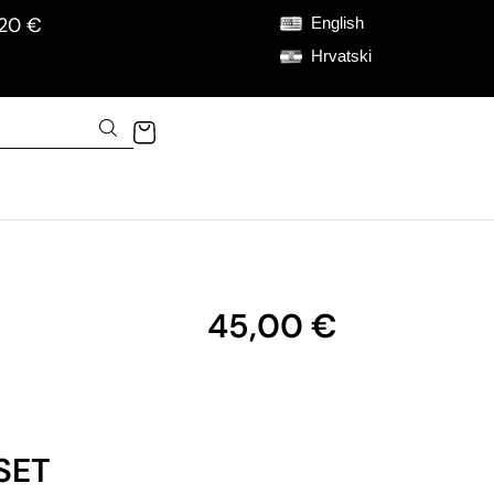
120 €
English
Hrvatski
45,00
€
I
SET