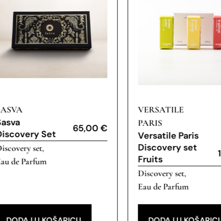
SASVA
VERSATILE
Sasva
PARIS
65,00
€
Discovery Set
Versatile Paris
Discovery set
iscovery set
,
Fruits
au de Parfum
Discovery set
,
Eau de Parfum
DODAJ U KOŠARICU
DODAJ U KOŠARIC