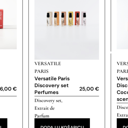
VERSATILE
VER
PARIS
PARI
Versatile Paris
Vers
Discovery set
Disc
16,00
€
25,00
€
Perfumes
Coc
scen
Discovery set
,
Disco
Extrait de
Extra
Parfum
Parf
U
DODAJ U KOŠARICU
D