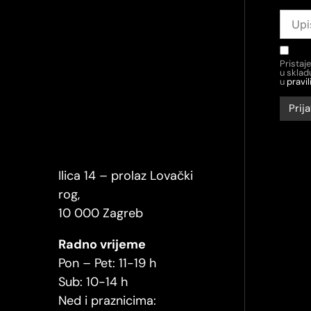
Pristaj
u skla
u
pravil
Ilica 14 – prolaz Lovački
rog,
10 000 Zagreb
Radno vrijeme
Pon – Pet: 11-19 h
Sub: 10-14 h
Ned i praznicima: