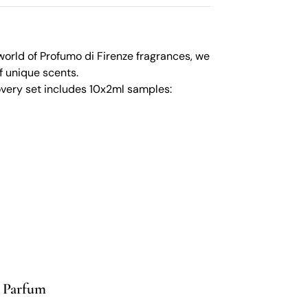
world of Profumo di Firenze fragrances, we
of unique scents.
overy set includes 10x2ml samples:
 Parfum