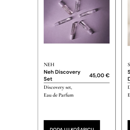
NEH
Neh Discovery
60,00
€
45,00
€
Set
Discovery set
D
,
Eau de Parfum
E
RICU
DODAJ U KOŠARICU