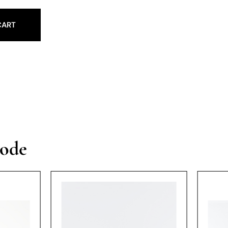
CART
vode