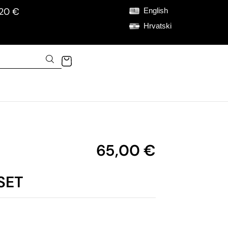
120 €
English
Hrvatski
65,00
€
SET