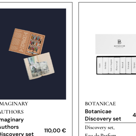
IMAGINARY
BOTANICAE
Botanicae
AUTHORS
4
Discovery set
Imaginary
Authors
Discovery set
,
110,00
€
Discovery set
Eau de Parfum