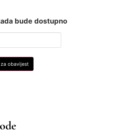
kada bude dostupno
 za obavijest
vode