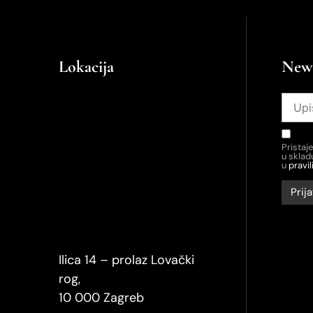
Lokacija
News
Pristaj
u skla
u
pravil
Ilica 14 – prolaz Lovački
rog,
10 000 Zagreb