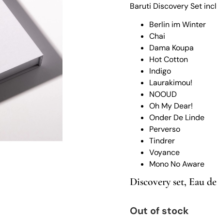
Baruti Discovery Set inc
Berlin im Winter
Chai
Dama Koupa
Hot Cotton
Indigo
Laurakimou!
NOOUD
Oh My Dear!
Onder De Linde
Perverso
Tindrer
Voyance
Mono No Aware
Discovery set
,
Eau de
Out of stock