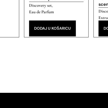
scen
Discovery set
,
Disco
Eau de Parfum
Extra
Parf
DODAJ U KOŠARICU
D