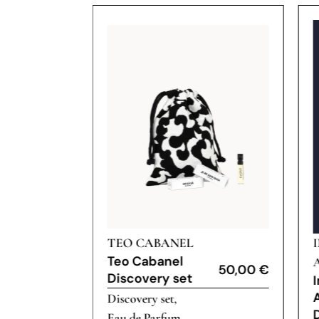
TEO CABANEL
Teo Cabanel
45,00
€
50,00
€
Discovery set
Discovery set
,
Eau de Parfum