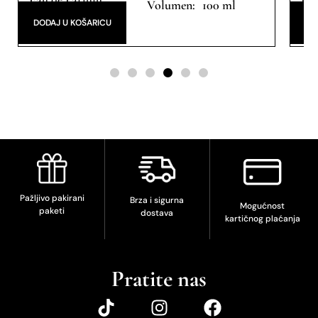
100 ml
DODAJ U KOŠARICU
DO
Pažljivo pakirani
Brza i sigurna
Mogućnost
paketi
dostava
kartičnog plaćanja
Pratite nas