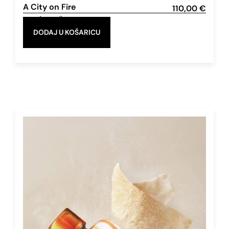
A City on Fire
110,00
€
Eau de Parfum
50 ml
DODAJ U KOŠARICU