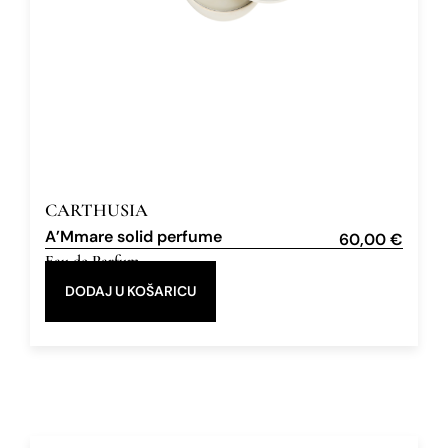
CARTHUSIA
A’Mmare solid perfume
60,00
€
Eau de Parfum
,
3 g
Solid perfumes
DODAJ U KOŠARICU