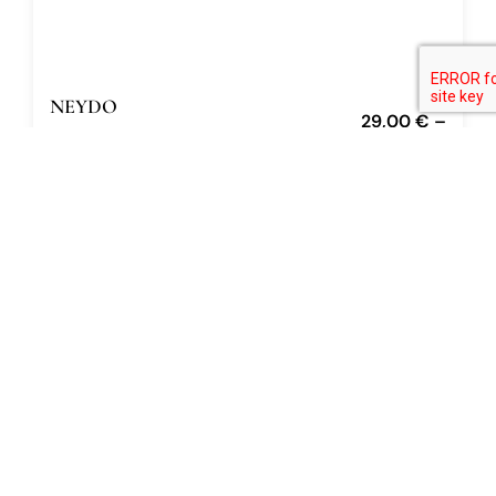
NEYDO
29,00
€
–
Alien Fruit 30.03
86,00
€
Eau de Parfum
12ml, 50 ml
DODAJ U KOŠARICU