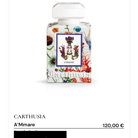
CARTHUSIA
A’Mmare
120,00
€
Eau de Parfum
100 ml