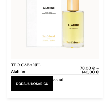
TEO CABANEL
78,00
€
–
Alahine
140,00
€
Eau de Parfum
30 ml, 100 ml
DODAJ U KOŠARICU