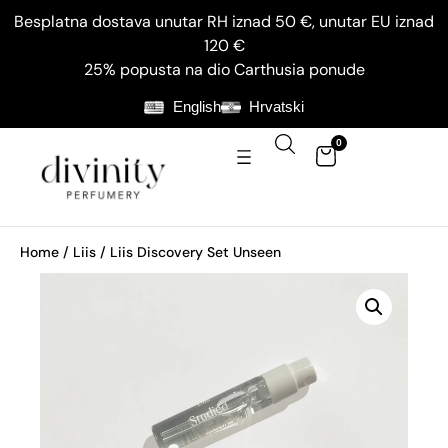
Besplatna dostava unutar RH iznad 50 €, unutar EU iznad
120 €
25% popusta na dio Carthusia ponude
English
Hrvatski
0
Home
/
Liis
/ Liis Discovery Set Unseen