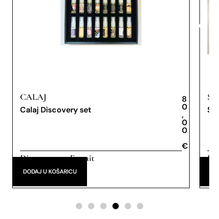
CALAJ
SA
8
0
Calaj Discovery set
Sa
,
0
0
€
€
Discovery set
Extrait
Dis
,
de Parfum
Pa
DODAJ U KOŠARICU
DO