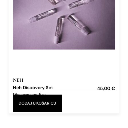
NEH
Neh Discovery Set
45,00
€
Discovery set
,
Eau
de Parfum
DODAJ U KOŠARICU