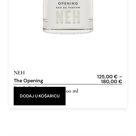
NEH
125,00
€
–
The Opening
180,00
€
Eau de Parfum
50 ml, 100 ml
DODAJ U KOŠARICU