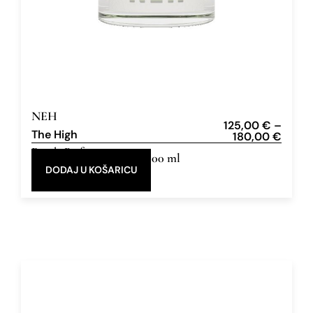
NEH
125,00
€
–
The High
180,00
€
Eau de Parfum
50 ml, 100 ml
DODAJ U KOŠARICU