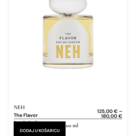
NEH
125,00
€
–
The Flavor
180,00
€
Eau de Parfum
50 ml, 100 ml
DODAJ U KOŠARICU