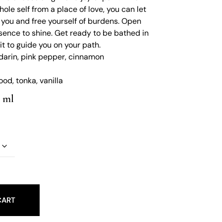
le self from a place of love, you can let
 you and free yourself of burdens. Open
ssence to shine. Get ready to be bathed in
it to guide you on your path.
darin, pink pepper, cinnamon
d, tonka, vanilla
0 ml
CART