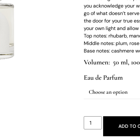
you acknowledge your who
go of what doesn’t serve
the door for your true e
your own light and allow 
Top notes: rhubarb, man
Middle notes: plum, rose
Base notes: cashmere woo
50 ml, 10
Eau de Parfum
ADD TO 