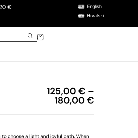
120 €
English
Hrvatski
125,00
€
–
180,00
€
u to choose a light and joyful path. When