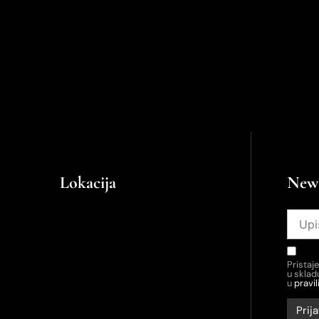
Lokacija
News
Pristaj
u skla
u
pravil