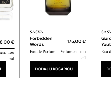
SASVA
SAS
Forbidden
Gard
175,00
€
8,00
€
Words
You
Eau de Parfum
100
Eau 
100
ml
ml
U
DODAJ U KOŠARICU
D