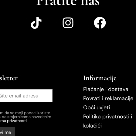
Pratite nas
letter
Informacije
Plaćanje i dostava
Povrati i reklamacije
Opći uvjeti
em da se moji podaci koriste
Politika privatnosti i
du sa smjernicama navedenim
ima privatnosti.
kolačići