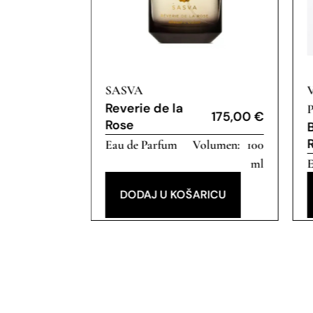
SASVA
175,00
€
Reverie de la
175,00
€
Rose
100
Eau de Parfum
100
ml
ml
E
RICU
DODAJ U KOŠARICU