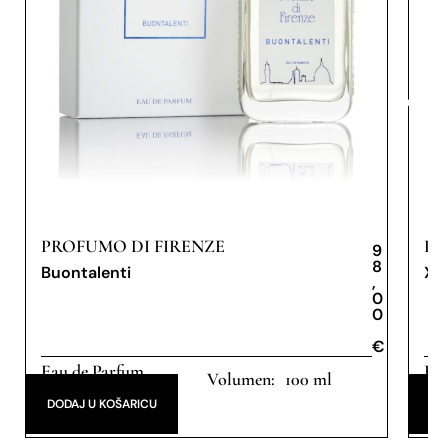
PROFUMO DI FIRENZE
PR
9
8
Buontalenti
XX
,
0
0
€
€
Eau de Parfum
Eau
100 ml
DODAJ U KOŠARICU
DO