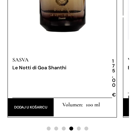
SASVA
VE
1
7
Le Notti di Goa Shanthi
Bo
5
,
0
0
€
€
Eau
Eau de Parfum
100 ml
DODAJ U KOŠARICU
DO