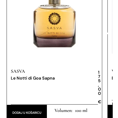
SASVA
VE
1
7
Le Notti di Goa Sapna
Bo
5
,
0
0
€
€
Eau
Eau de Parfum
100 ml
DODAJ U KOŠARICU
DO