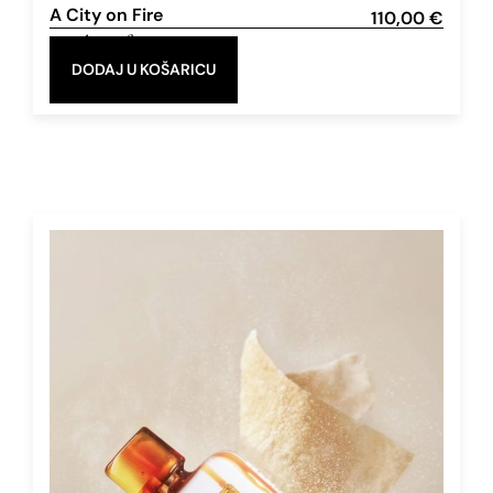
A City on Fire
110,00
€
Eau de Parfum
50 ml
DODAJ U KOŠARICU