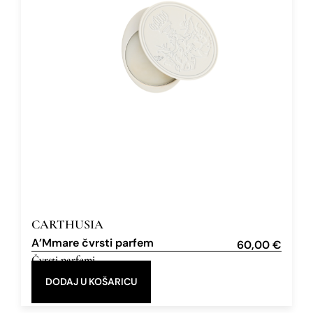
CARTHUSIA
A’Mmare čvrsti parfem
60,00
€
Čvrsti parfemi
,
3 g
Eau de Parfum
DODAJ U KOŠARICU