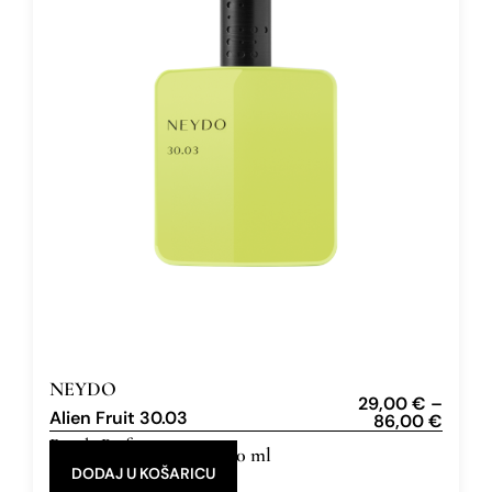
NEYDO
29,00
€
–
Alien Fruit 30.03
86,00
€
Eau de Parfum
12 ml, 50 ml
DODAJ U KOŠARICU