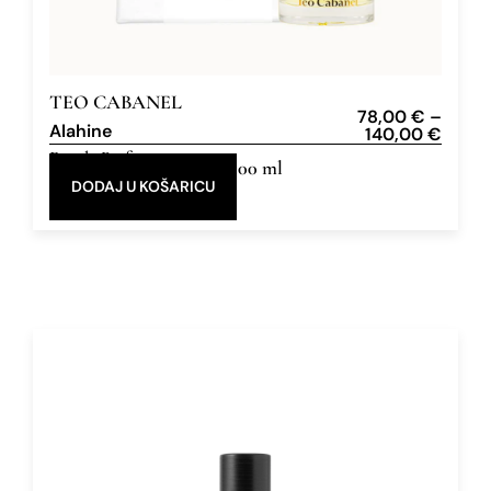
TEO CABANEL
78,00
€
–
Alahine
140,00
€
Eau de Parfum
30 ml, 100 ml
DODAJ U KOŠARICU