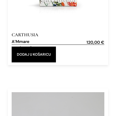
CARTHUSIA
A’Mmare
120,00
€
Eau de Parfum
100 ml
DODAJ U KOŠARICU