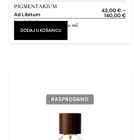
PIGMENTARIUM
43,00
€
–
Ad Libitum
140,00
€
Eau de Parfum
10 ml, 50 ml
DODAJ U KOŠARICU
RASPRODANO