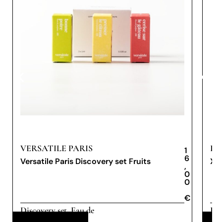
VERSATILE PARIS
PR
1
6
Versatile Paris Discovery set Fruits
XX
,
0
0
€
€
Discovery set
Eau de
Eau
,