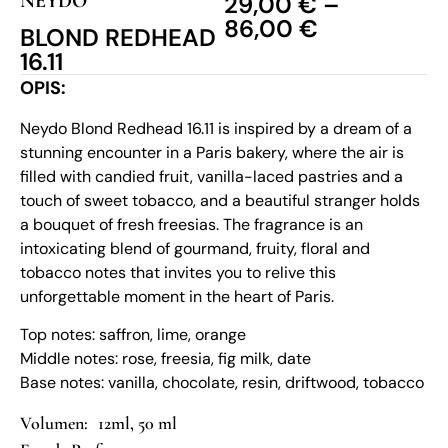
NEYDO
29,00
€
–
86,00
€
BLOND REDHEAD
16.11
OPIS:
Neydo Blond Redhead 16.11 is inspired by a dream of a
stunning encounter in a Paris bakery, where the air is
filled with candied fruit, vanilla-laced pastries and a
touch of sweet tobacco, and a beautiful stranger holds
a bouquet of fresh freesias. The fragrance is an
intoxicating blend of gourmand, fruity, floral and
tobacco notes that invites you to relive this
unforgettable moment in the heart of Paris.
Top notes: saffron, lime, orange
Middle notes: rose, freesia, fig milk, date
Base notes: vanilla, chocolate, resin, driftwood, tobacco
12ml, 50 ml