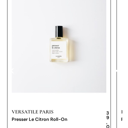
VERSATILE PARIS
PR
3
9
Presser Le Citron Roll-On
Fio
,
0