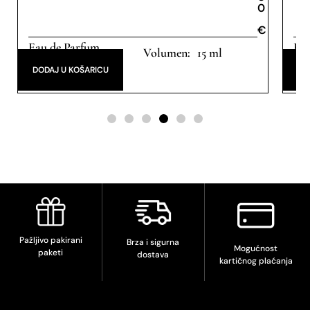
0
€
€
Eau de Parfum
Eau
15 ml
DODAJ U KOŠARICU
DO
Pažljivo pakirani
Brza i sigurna
Mogućnost
paketi
dostava
kartičnog plaćanja