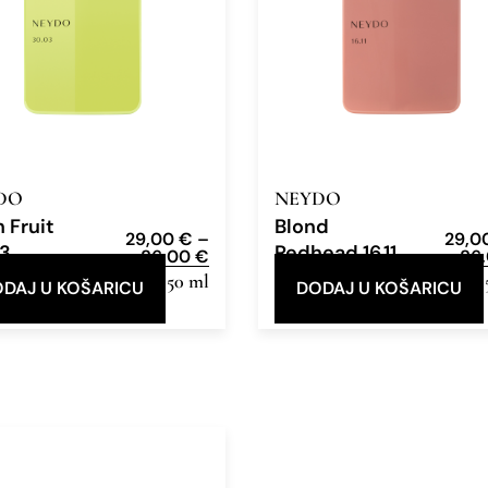
DO
NEYDO
n Fruit
Blond
29,00
€
–
29,0
03
Redhead 16.11
86,00
€
86
e Parfum
12ml, 50 ml
Eau de Parfum
12ml,
DAJ U KOŠARICU
DODAJ U KOŠARICU