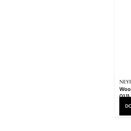
NEY
Woo
01.11
Eau d
DO