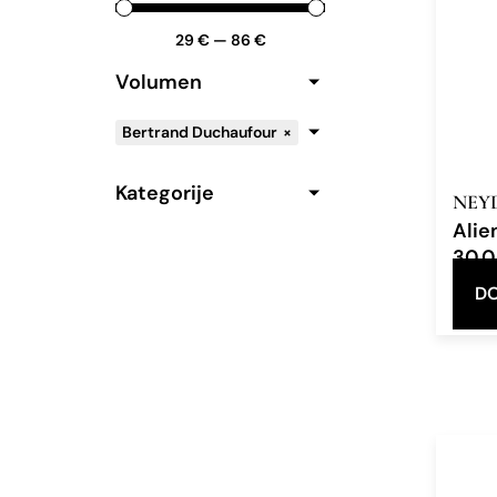
29
€
—
86
€
Volumen
Bertrand Duchaufour
×
Kategorije
NEY
Alie
30.
Eau d
DO