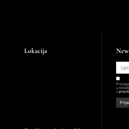
Lokacija
News
Pristaj
u skla
u
pravil