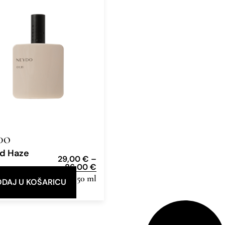
DO
d Haze
29,00
€
–
86,00
€
e Parfum
12ml, 50 ml
DAJ U KOŠARICU