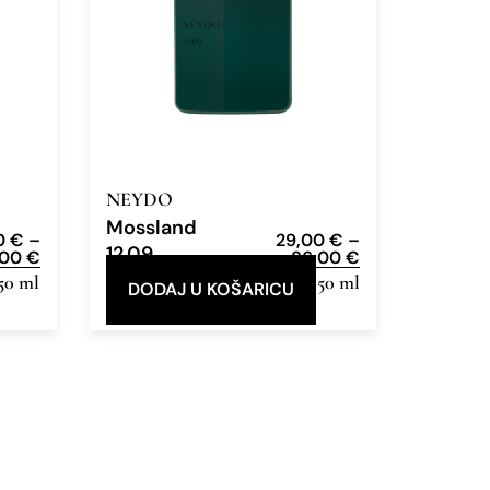
NEYDO
Mossland
0
€
–
29,00
€
–
12.09
,00
€
86,00
€
 50 ml
Eau de Parfum
12ml, 50 ml
DODAJ U KOŠARICU