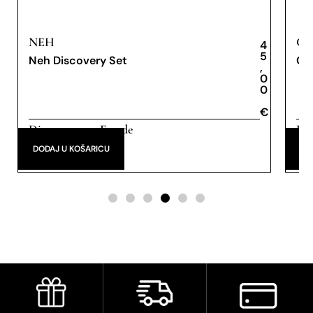
NEH
CA
4
5
Neh Discovery Set
Cae
,
0
0
€
€
Discovery set
Eau de
Dis
,
Parfum
de 
DODAJ U KOŠARICU
DO