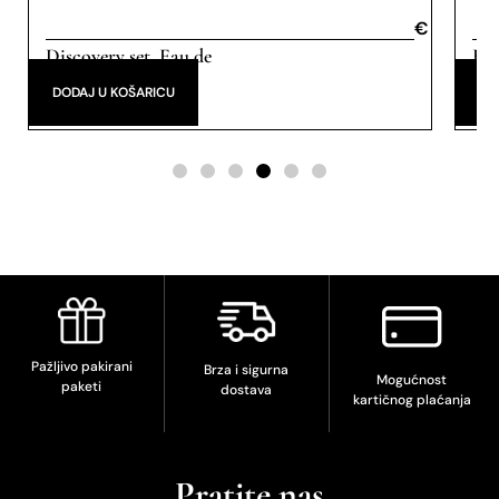
€
€
Discovery set
Eau de
Eau
,
Parfum
DODAJ U KOŠARICU
DO
Pažljivo pakirani
Brza i sigurna
Mogućnost
paketi
dostava
kartičnog plaćanja
Pratite nas