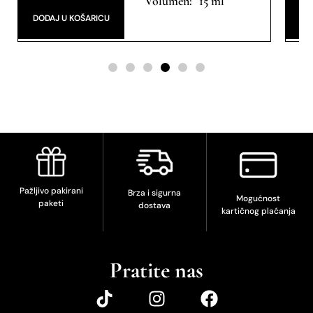
15 ml
Pa
DODAJ U KOŠARICU
DO
Pažljivo pakirani
Brza i sigurna
Mogućnost
paketi
dostava
kartičnog plaćanja
Pratite nas