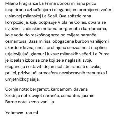
Milano Fragranze La Prima donosi mirisnu priču
inspiriranu uzbuđenjem i elegancijom premijerne večeri
u slavnoj milanskoj La Scali. Ova sofisticirana
kompozicija, koju potpisuje Violaine Collas, otvara se
svježim i začinskim notama bergamota i kardamoma,
koje vode do raskošnog srca od cvijeta naranče i
osmantusa. Baza mirisa, obogaćena burbon vanilijom i
akordom krzna, unosi profinjenu senzualnost i toplinu,
utjelovljujući glamur i luksuz milanskih večeri. La Prima
je idealan izbor za one koji žele naglasiti svoju
eleganciju i ostaviti dojam sofisticiranosti u svakoj
prilici, prizivajući atmosferu nezaboravnih trenutaka i
umjetničkog sjaja.
Gornje note: bergamot, kardamom, davana
Srednje note: cvijet naranče, osmantus, jasmin
Bazne note: krzno, vanilija
100 ml