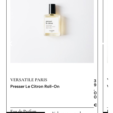
VERSATILE PARIS
VE
3
9
Presser Le Citron Roll-On
Ver
,
0
0
€
€
Eau de Parfum
Dis