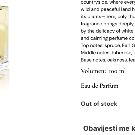
countryside, where ever
wild and peaceful land 
its plants—here, only th
fragrance brings deeply
by the delicacy of white
and calming perfume com
Top notes: spruce, Earl 
Middle notes: tuberose,
Base notes: oakmoss, lea
100 ml
Eau de Parfum
Out of stock
Obavijesti me 