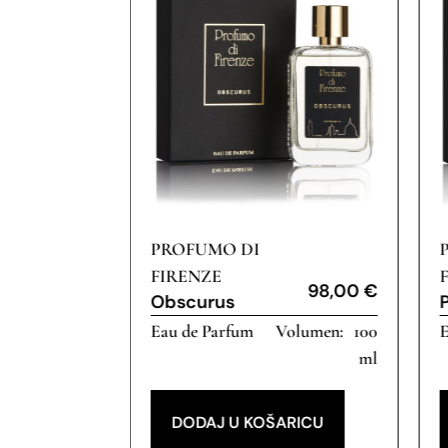
PROFUMO DI
FIRENZE
98,00
€
Obscurus
Eau de Parfum
100
E
16,00
€
ml
RICU
DODAJ U KOŠARICU