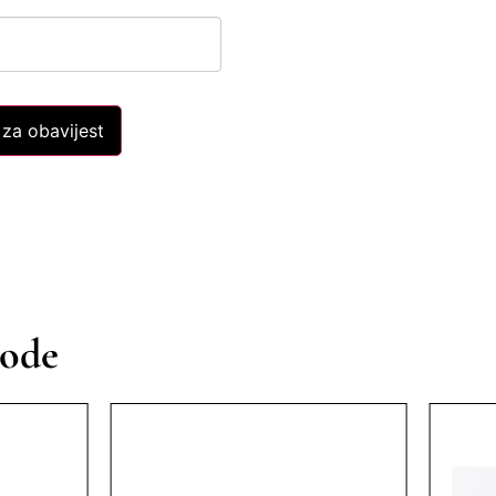
 za obavijest
vode