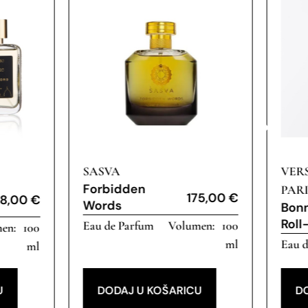
SASVA
VER
Forbidden
PARI
175,00
€
8,00
€
Words
Bonn
Roll
Eau de Parfum
100
100
ml
Eau 
ml
U
DODAJ U KOŠARICU
D