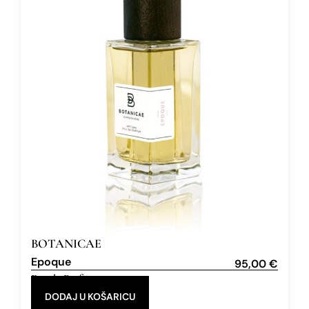
BOTANICAE
Epoque
95,00
€
Eau de Parfum
100 ml
DODAJ U KOŠARICU