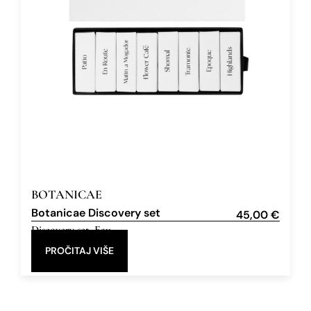
BOTANICAE
Botanicae Discovery set
45,00
€
Discovery set
,
Eau
de Parfum
PROČITAJ VIŠE