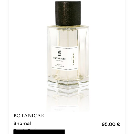
BOTANICAE
Shomal
95,00
€
Eau de Parfum
100 ml