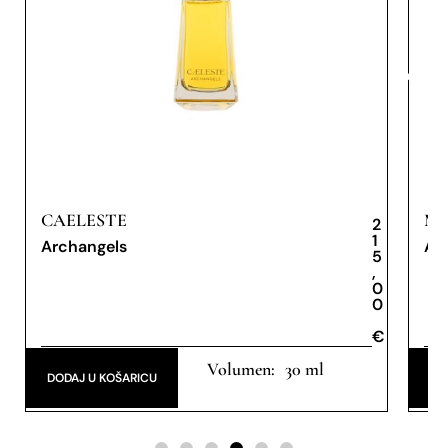
CAELESTE
MA
2
1
Archangels
Am
5
,
0
0
€
€
Extrait de Parfum
Ext
30 ml
DODAJ U KOŠARICU
DO