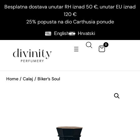
Besplatna dostava unutar RH iznad 50 €, unutar EU iznad
120 €
25% popusta na dio Carthusia ponude
English
Hrvatski
0
Home
/
Calaj
/ Biker’s Soul