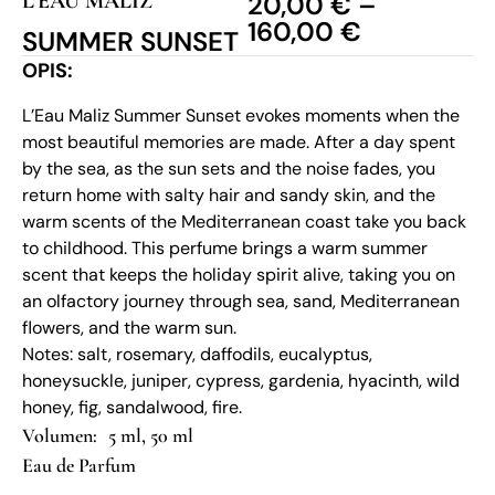
L’EAU MALIZ
20,00
€
–
160,00
€
SUMMER SUNSET
OPIS:
L’Eau Maliz Summer Sunset evokes moments when the
most beautiful memories are made. After a day spent
by the sea, as the sun sets and the noise fades, you
return home with salty hair and sandy skin, and the
warm scents of the Mediterranean coast take you back
to childhood. This perfume brings a warm summer
scent that keeps the holiday spirit alive, taking you on
an olfactory journey through sea, sand, Mediterranean
flowers, and the warm sun.
Notes: salt, rosemary, daffodils, eucalyptus,
honeysuckle, juniper, cypress, gardenia, hyacinth, wild
honey, fig, sandalwood, fire.
5 ml, 50 ml
Eau de Parfum