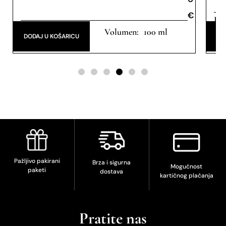
€
€
Eau
Eau de Parfum
100 ml
DODAJ U KOŠARICU
DO
Pažljivo pakirani
Brza i sigurna
Mogućnost
paketi
dostava
kartičnog plaćanja
Pratite nas