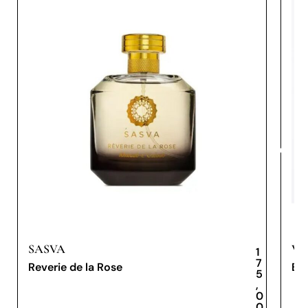
SASVA
VE
1
7
Reverie de la Rose
Bo
5
,
0
0