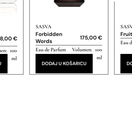
SASVA
SAS
Forbidden
Frui
175,00
€
8,00
€
Words
Eau 
Eau de Parfum
100
100
ml
ml
U
DODAJ U KOŠARICU
D