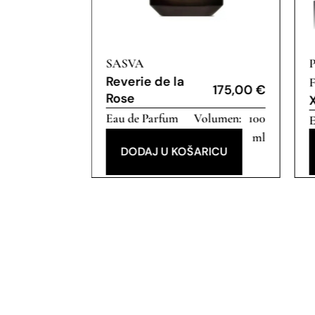
SASVA
Reverie de la
175,00
€
175,00
€
Rose
100
Eau de Parfum
100
E
ml
ml
RICU
DODAJ U KOŠARICU