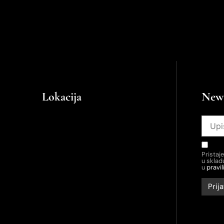
Lokacija
News
Pristaj
u skla
u
pravil