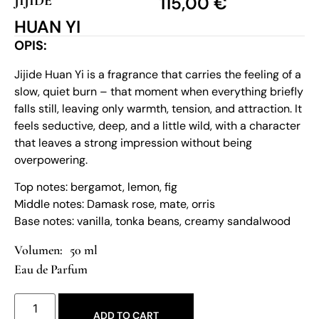
JIJIDE
115,00
€
HUAN YI
OPIS:
Jijide Huan Yi is a fragrance that carries the feeling of a
slow, quiet burn – that moment when everything briefly
falls still, leaving only warmth, tension, and attraction. It
feels seductive, deep, and a little wild, with a character
that leaves a strong impression without being
overpowering.
Top notes: bergamot, lemon, fig
Middle notes: Damask rose, mate, orris
Base notes: vanilla, tonka beans, creamy sandalwood
50 ml
Eau de Parfum
ADD TO CART