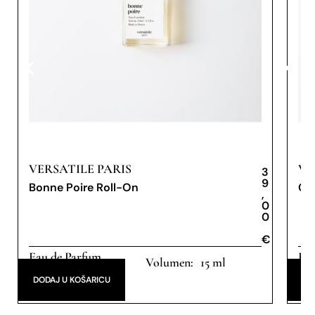
VERSATILE PARIS
VE
3
9
Bonne Poire Roll-On
Cer
,
0
0
€
€
Eau de Parfum
Eau
15 ml
DODAJ U KOŠARICU
DO