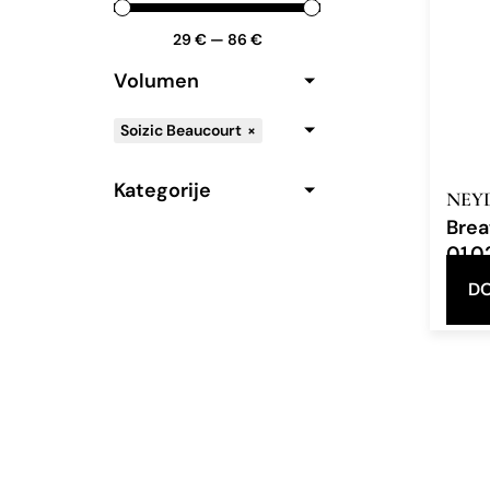
29
€
—
86
€
Volumen
Soizic Beaucourt
×
Kategorije
NEY
Brea
01.0
Eau d
DO