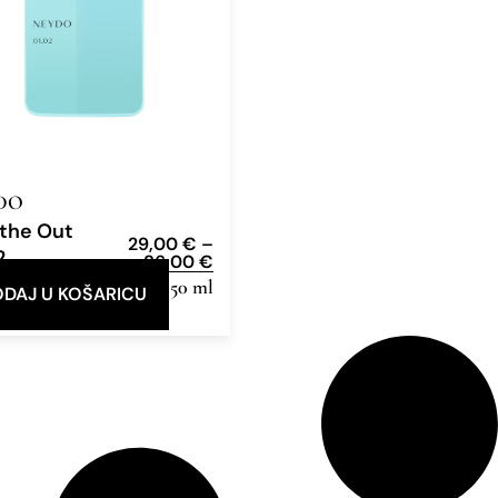
DO
the Out
29,00
€
–
2
86,00
€
e Parfum
12ml, 50 ml
DAJ U KOŠARICU