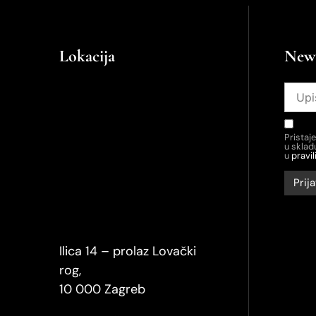
Lokacija
News
Pristaj
u skla
u
pravil
Ilica 14 – prolaz Lovački
rog,
10 000 Zagreb