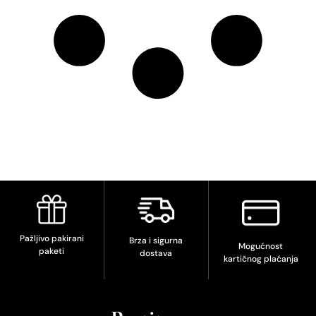
Pažljivo pakirani
Brza i sigurna
Mogućnost
paketi
dostava
kartičnog plaćanja