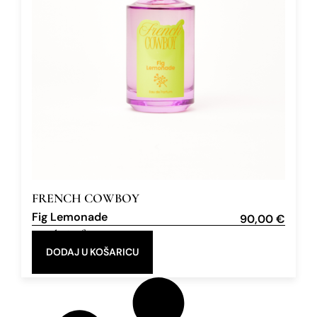
FRENCH COWBOY
Fig Lemonade
90,00
€
Eau de Parfum
100 ml
DODAJ U KOŠARICU