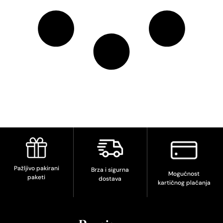
Pažljivo pakirani
Brza i sigurna
Mogućnost
paketi
dostava
kartičnog plaćanja