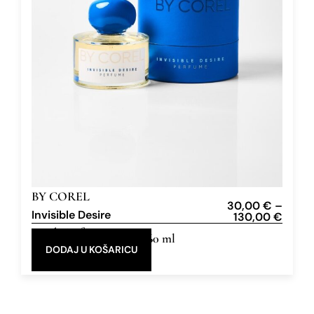
BY COREL
30,00
€
–
Invisible Desire
130,00
€
Eau de Parfum
10 ml, 60 ml
DODAJ U KOŠARICU