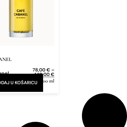
ANEL
e
78,00
€
–
anel
140,00
€
e Parfum
30 ml, 100 ml
DAJ U KOŠARICU