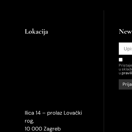
Lokacija
News
Pristaj
u skla
u
pravil
Ilica 14 – prolaz Lovački
rog,
10 000 Zagreb