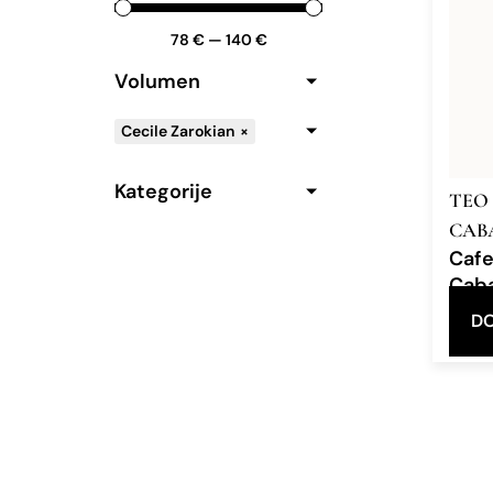
78
€
—
140
€
Volumen
Cecile Zarokian
×
Kategorije
TEO
CAB
Caf
Cab
Eau d
DO