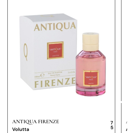
ANTIQUA FIRENZE
AN
7
5
Volutta
An
,