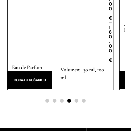
0
0
€
€
–
1
Eau
6
0
,
0
0
€
Eau de Parfum
30 ml, 100
ml
DODAJ U KOŠARICU
DO