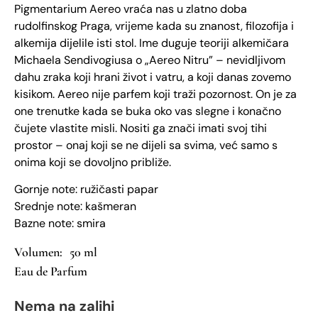
Pigmentarium Aereo vraća nas u zlatno doba
rudolfinskog Praga, vrijeme kada su znanost, filozofija i
alkemija dijelile isti stol. Ime duguje teoriji alkemičara
Michaela Sendivogiusa o „Aereo Nitru” – nevidljivom
dahu zraka koji hrani život i vatru, a koji danas zovemo
kisikom. Aereo nije parfem koji traži pozornost. On je za
one trenutke kada se buka oko vas slegne i konačno
čujete vlastite misli. Nositi ga znači imati svoj tihi
prostor – onaj koji se ne dijeli sa svima, već samo s
onima koji se dovoljno približe.
Gornje note: ružičasti papar
Srednje note: kašmeran
Bazne note: smira
50 ml
Eau de Parfum
Nema na zalihi