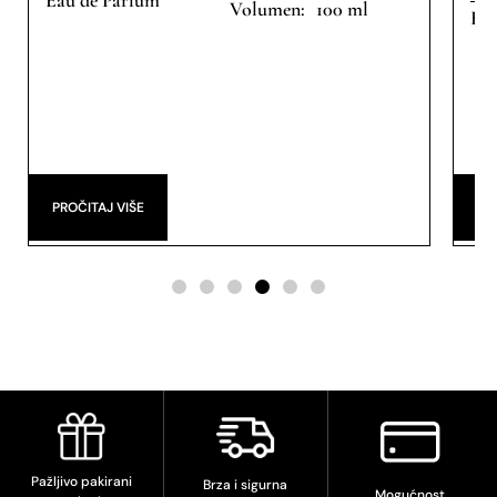
100 ml
Eau
PROČITAJ VIŠE
DO
Pažljivo pakirani
Brza i sigurna
Mogućnost