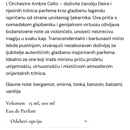
L’Orchestre Ambre Cello – doživite čaroliju Deire i
njezinih tržnica parfema kroz glazbenu legendu
ispričanu od strane uzvišenog ljekarnika. Ova priča o
nomadskom glazbeniku i genijalnom virtuozu oživljava
božanstvene note za violončelo, unoseći neizrecivu
magiju u svaku kap. Transcendentalni i baršunasti mirisi
lebde pustinjom, stvarajući nezaboravan doživljaj za
ljubitelje autentičnih, glazbeno inspiriranih parfema.
Idealno za one koji traže mirisnu priču prožetu
umjetnošću, virtuoznošću i mističnom atmosferom
orijentalnih tržnica.
Glavne note: bergamot, smirna, tonka, benzoin, balzami,
vanilija
15 ml, 100 ml
Eau de Parfum