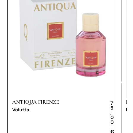
ANTIQUA FIRENZE
BY
7
5
Volutta
Inv
,
0
0
€
€