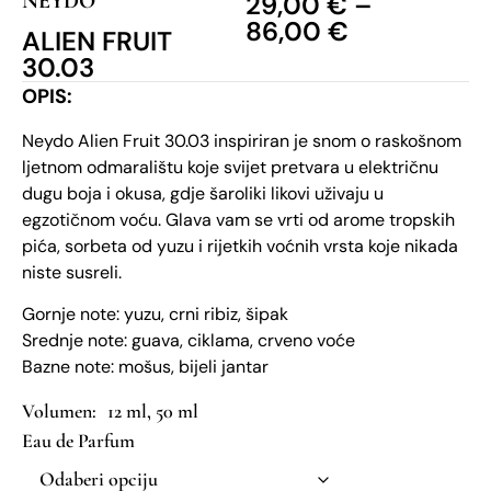
NEYDO
29,00
€
–
86,00
€
ALIEN FRUIT
30.03
OPIS:
Neydo Alien Fruit 30.03 inspiriran je snom o raskošnom
ljetnom odmaralištu koje svijet pretvara u električnu
dugu boja i okusa, gdje šaroliki likovi uživaju u
egzotičnom voću. Glava vam se vrti od arome tropskih
pića, sorbeta od yuzu i rijetkih voćnih vrsta koje nikada
niste susreli.
Gornje note: yuzu, crni ribiz, šipak
Srednje note: guava, ciklama, crveno voće
Bazne note: mošus, bijeli jantar
12 ml, 50 ml
Eau de Parfum