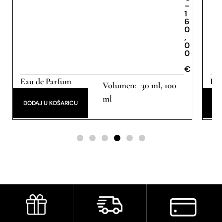
–
1
6
0
,
0
0
€
Eau de Parfum
Eau
30 ml, 100
ml
DODAJ U KOŠARICU
DO