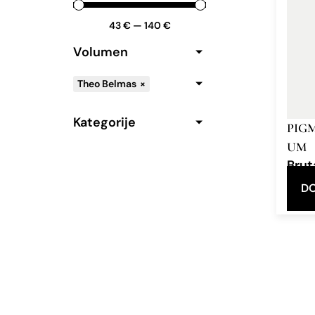
43
€
—
140
€
Volumen
Theo Belmas
×
Kategorije
PIG
UM
Brut
Eau d
DO