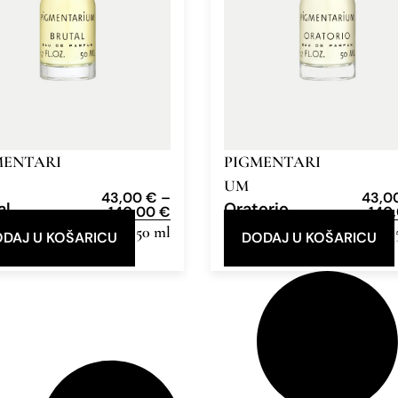
MENTARI
PIGMENTARI
UM
43,00
€
–
43,0
al
Oratorio
140,00
€
140
e Parfum
10 ml, 50 ml
Eau de Parfum
10 ml,
DAJ U KOŠARICU
DODAJ U KOŠARICU