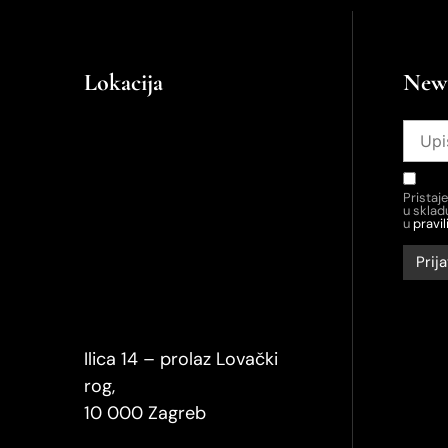
Lokacija
News
Pristaj
u skla
u
pravil
Ilica 14 – prolaz Lovački
rog,
10 000 Zagreb