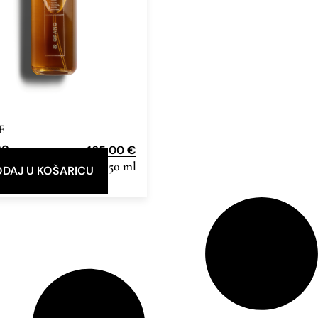
E
no
165,00
€
e Parfum
50 ml
DAJ U KOŠARICU