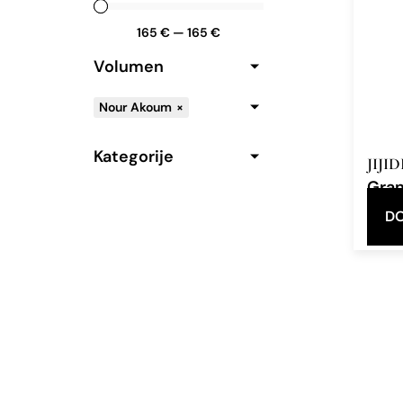
165
€
—
165
€
Volumen
Nour Akoum
×
Kategorije
JIJID
Gra
Eau d
DO