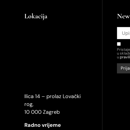
Lokacija
News
Pristaj
u skla
u
pravil
Ilica 14 – prolaz Lovački
rog,
10 000 Zagreb
Radno vrijeme