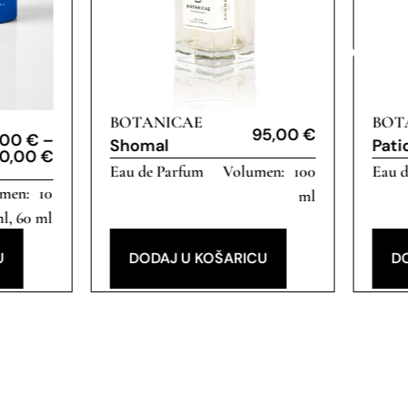
BOTANICAE
BOT
95,00
€
,00
€
–
Shomal
Pati
30,00
€
Eau de Parfum
100
Eau 
10
ml
l, 60 ml
U
DODAJ U KOŠARICU
D