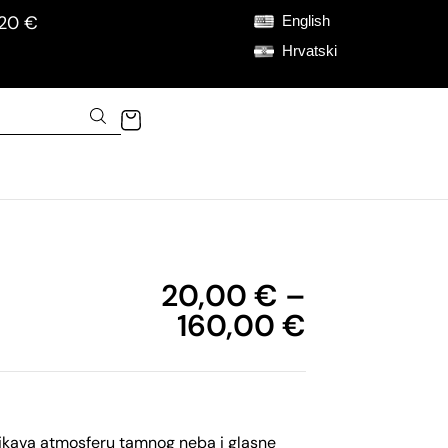
120 €
English
Hrvatski
20,00
€
–
160,00
€
likava atmosferu tamnog neba i glasne