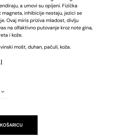
endiraju, a umovi su opijeni. Fizička
 magneta, inhibicije nestaju, jezici se
je. Ovaj miris priziva mladost, divlju
vas na olfaktivno putovanje kroz note gina,
eta i kože.
 vinski mošt, duhan, pačuli, koža.
l
 KOŠARICU