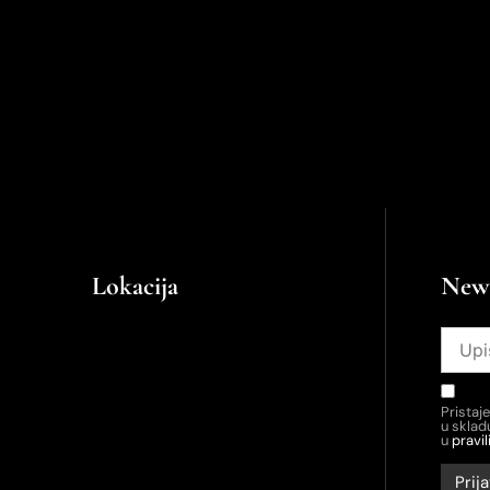
Lokacija
News
Pristaj
u skla
u
pravil