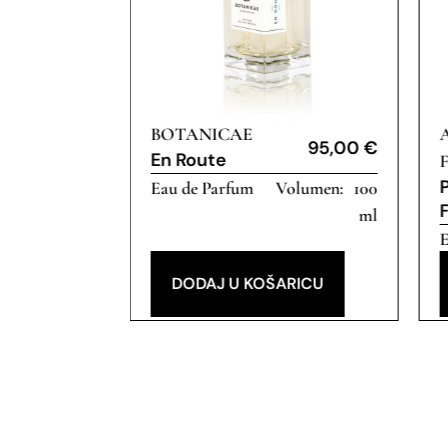
BOTANICAE
95,00
€
En Route
95,00
€
Eau de Parfum
100
100
ml
ml
E
RICU
DODAJ U KOŠARICU