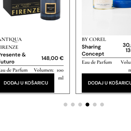
ANTIQUA
BY COREL
30
Sharing
FIRENZE
1
Concept
Presente &
148,00
€
Futuro
Eau de Parfum
au de Parfum
100
m
ml
DODAJ U KOŠARICU
DODAJ U KOŠARIC