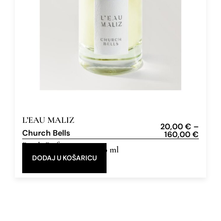
L’EAU MALIZ
20,00
€
–
Church Bells
160,00
€
Eau de Parfum
5 ml, 50 ml
DODAJ U KOŠARICU