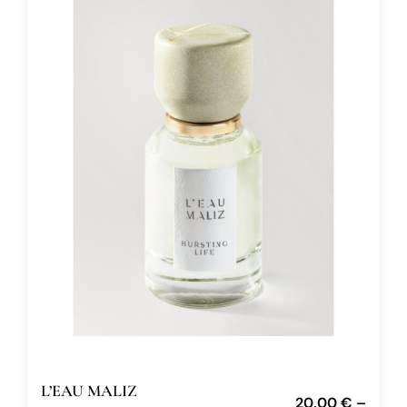
L’EAU MALIZ
20,00
€
–