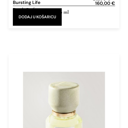
Bursting Life
160,00
€
Eau de Parfum
5 ml, 50 ml
DODAJ U KOŠARICU