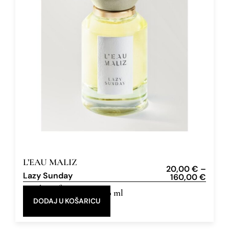
L’EAU MALIZ
20,00
€
–
Lazy Sunday
160,00
€
Eau de Parfum
5 ml, 50 ml
DODAJ U KOŠARICU