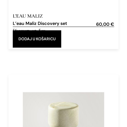
L’EAU MALIZ
L’eau Maliz Discovery set
60,00
€
Discovery set
,
Eau
de Parfum
DODAJ U KOŠARICU