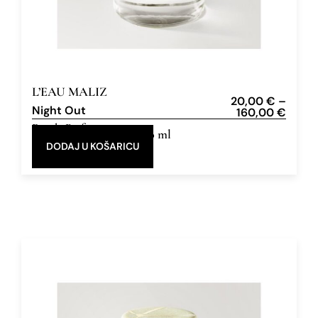
L’EAU MALIZ
20,00
€
–
Night Out
160,00
€
Eau de Parfum
5 ml, 50 ml
DODAJ U KOŠARICU