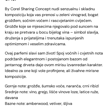
By Corel Sharing Concept nudi senzualnu i skladnu
kompoziciju koja vas prenosi u zeleni vinograd, bogat
grožđem, sočnim voćem i rascvjetanim cvijećem.
Grožđe koje se mjesecima njegovalo pod suncem na
kraju se pretvara u bocu bijelog vina – simbol slavlja,
druženja s prijateljima i trenutaka ispunjenih
optimizmom i veselim zdravicama.
Ovaj parfemi slavi sam život! Spoj voćnih i cvjetnih nota
podržanih elegantnom i postojanom bazom od
jantarnog drveta daje ovom mirisu izvanredan karakter.
Idealno za one koji vole profinjene, ali živahne mirisne
kompozicije.
Gornje note: grožđe, šumsko voće, naranča, crni ribizl
Srednje note: vino, grejp, lišće vinove loze, latice ruže,
davana
Bazne note: amberwood, vetiver, šljiva