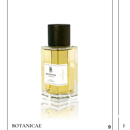
BOTANICAE
BO
9