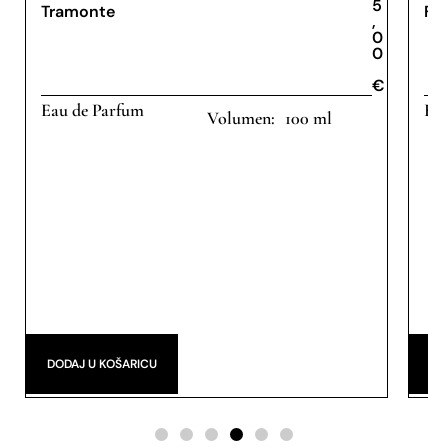
5
Tramonte
Fl
,
0
0
€
€
Eau de Parfum
Eau
100 ml
DODAJ U KOŠARICU
DO