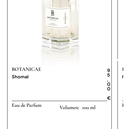
BOTANICAE
BO
9
5
Shomal
Hi
,
0
0
€
€
Eau de Parfum
Eau
100 ml