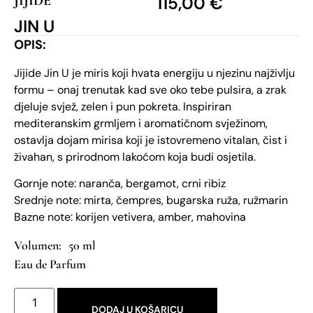
JIJIDE
115,00
€
JIN U
OPIS:
Jijide Jin U je miris koji hvata energiju u njezinu najživlju
formu – onaj trenutak kad sve oko tebe pulsira, a zrak
djeluje svjež, zelen i pun pokreta. Inspiriran
mediteranskim grmljem i aromatičnom svježinom,
ostavlja dojam mirisa koji je istovremeno vitalan, čist i
živahan, s prirodnom lakoćom koja budi osjetila.
Gornje note: naranča, bergamot, crni ribiz
Srednje note: mirta, čempres, bugarska ruža, ružmarin
Bazne note: korijen vetivera, amber, mahovina
50 ml
Eau de Parfum
DODAJ U KOŠARICU