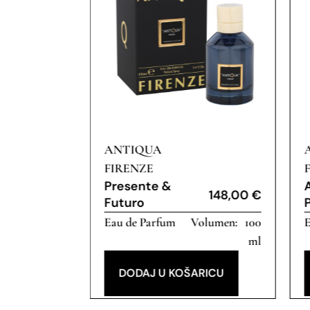
ANTIQUA
95,00
€
FIRENZE
Presente &
100
148,00
€
Futuro
ml
Eau de Parfum
100
E
ml
RICU
DODAJ U KOŠARICU