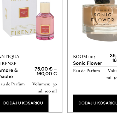
35
ANTIQUA
ROOM 1015
1
Sonic Flower
FIRENZE
75,00
€
–
Amore &
Eau de Parfum
160,00
€
Psiche
ml, 5
au de Parfum
30
ml, 100 ml
DODAJ U KOŠARICU
DODAJ U KOŠARIC