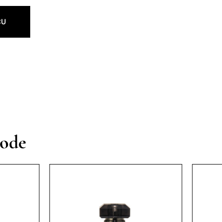
CU
vode