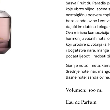
Sasva Fruit du Paradis p
koje ubrzo slijedi sočna 
nostalgičnu posvetu topl
baza sandalovine i vetiv
dajući im dubinu i elegan
Ova mirisna kompozicija 
harmoniju voćnih nota, 
koji prodire iz voćnjaka.
i bogatstva nara, manga 
počast ljepoti i radosti 
Gornje note: limeta, kam
Srednje note: nar, mango
Bazne note: sandalovina,
100 ml
Eau de Parfum