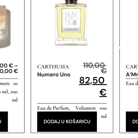
110,00
,00
€
–
CARTHUSIA
CAR
€
60,00
€
Numero Uno
A’M
82,50
10
Eau 
€
0 ml, 100
ml
Eau de Parfum
100
,
Popust
ml
U
DODAJ U KOŠARICU
D