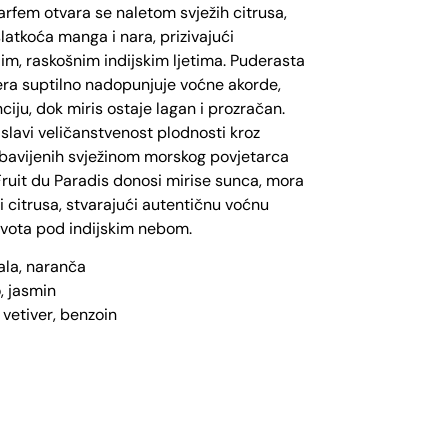
arfem otvara se naletom svježih citrusa,
slatkoća manga i nara, prizivajući
im, raskošnim indijskim ljetima. Puderasta
era suptilno nadopunjuje voćne akorde,
ciju, dok miris ostaje lagan i prozračan.
slavi veličanstvenost plodnosti kroz
obavijenih svježinom morskog povjetarca
 Fruit du Paradis donosi mirise sunca, mora
i citrusa, stvarajući autentičnu voćnu
života pod indijskim nebom.
ala, naranča
, jasmin
 vetiver, benzoin