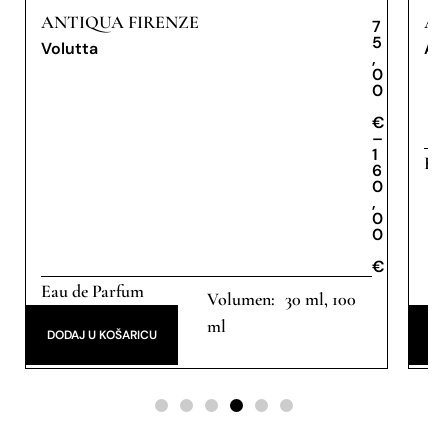
ANTIQUA FIRENZE
AN
7
5
Volutta
An
,
0
0
€
€
–
1
Eau
6
0
,
0
0
€
Eau de Parfum
30 ml, 100
ml
DODAJ U KOŠARICU
DO