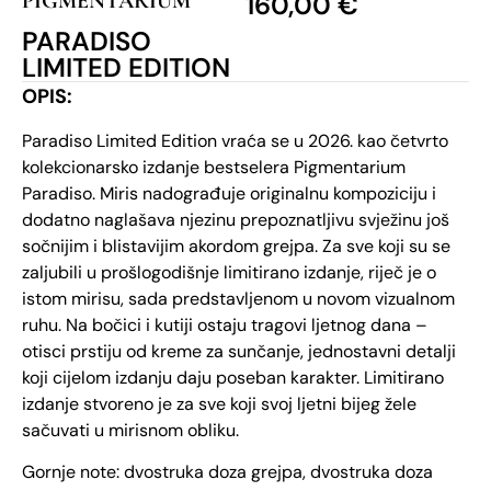
PIGMENTARIUM
160,00
€
PARADISO
LIMITED EDITION
OPIS:
Paradiso Limited Edition vraća se u 2026. kao četvrto
kolekcionarsko izdanje bestselera Pigmentarium
Paradiso. Miris nadograđuje originalnu kompoziciju i
dodatno naglašava njezinu prepoznatljivu svježinu još
sočnijim i blistavijim akordom grejpa. Za sve koji su se
zaljubili u prošlogodišnje limitirano izdanje, riječ je o
istom mirisu, sada predstavljenom u novom vizualnom
ruhu. Na bočici i kutiji ostaju tragovi ljetnog dana –
otisci prstiju od kreme za sunčanje, jednostavni detalji
koji cijelom izdanju daju poseban karakter. Limitirano
izdanje stvoreno je za sve koji svoj ljetni bijeg žele
sačuvati u mirisnom obliku.
Gornje note: dvostruka doza grejpa, dvostruka doza