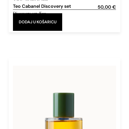
Teo Cabanel Discovery set
50,00
€
Discovery set
,
Eau
de Parfum
DODAJ U KOŠARICU