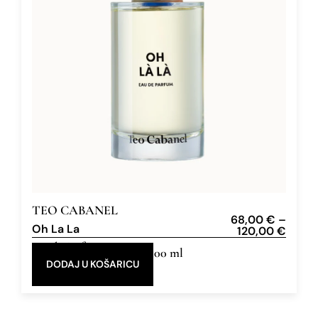
TEO CABANEL
68,00
€
–
Oh La La
120,00
€
Eau de Parfum
30 ml, 100 ml
DODAJ U KOŠARICU