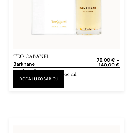
TEO CABANEL
78,00
€
–
Barkhane
140,00
€
Eau de Parfum
30 ml, 100 ml
DODAJ U KOŠARICU