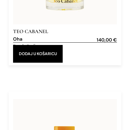
TEO CABANEL
Oha
140,00
€
Eau de Parfum
100 ml
DODAJ U KOŠARICU