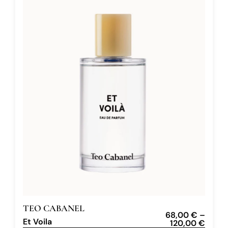
TEO CABANEL
68,00
€
–
Et Voila
120,00
€