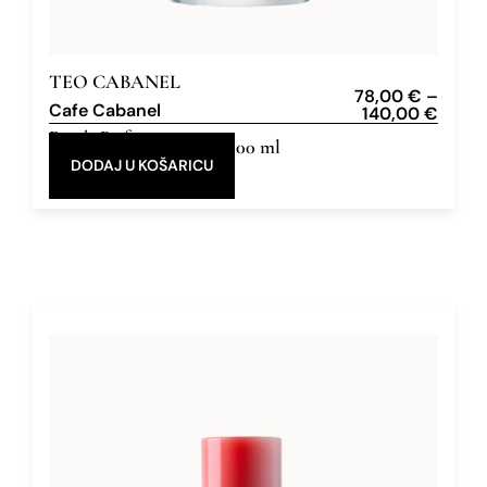
TEO CABANEL
78,00
€
–
Cafe Cabanel
140,00
€
Eau de Parfum
30 ml, 100 ml
DODAJ U KOŠARICU