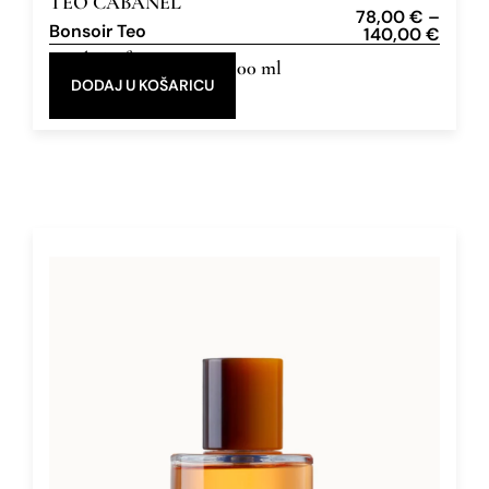
TEO CABANEL
78,00
€
–
Bonsoir Teo
140,00
€
Eau de Parfum
30 ml, 100 ml
DODAJ U KOŠARICU