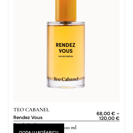
TEO CABANEL
68,00
€
–
Rendez Vous
120,00
€
Eau de Parfum
30 ml, 100 ml
DODAJ U KOŠARICU