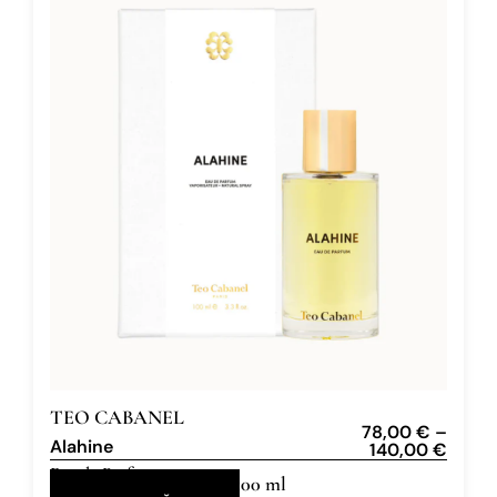
TEO CABANEL
78,00
€
–
Alahine
140,00
€
Eau de Parfum
30 ml, 100 ml