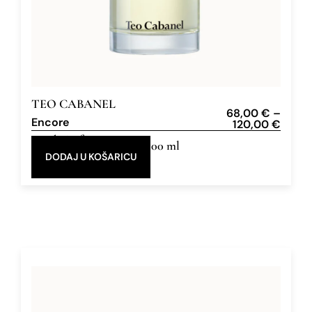
TEO CABANEL
68,00
€
–
Encore
120,00
€
Eau de Parfum
30 ml, 100 ml
DODAJ U KOŠARICU