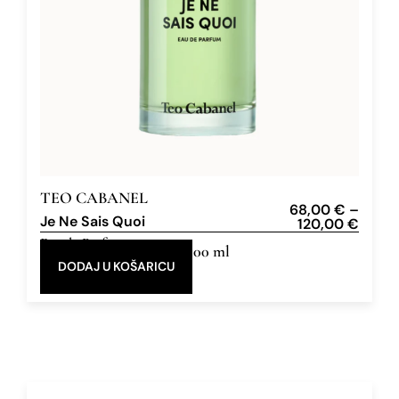
TEO CABANEL
68,00
€
–
Je Ne Sais Quoi
120,00
€
Eau de Parfum
30 ml, 100 ml
DODAJ U KOŠARICU