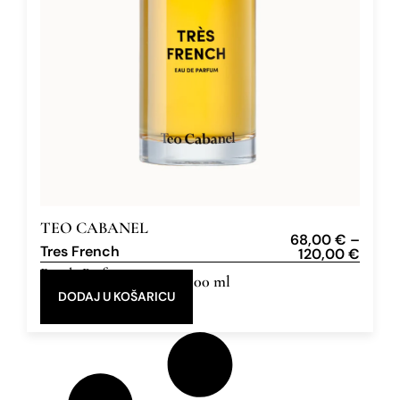
TEO CABANEL
68,00
€
–
Tres French
120,00
€
Eau de Parfum
30 ml, 100 ml
DODAJ U KOŠARICU