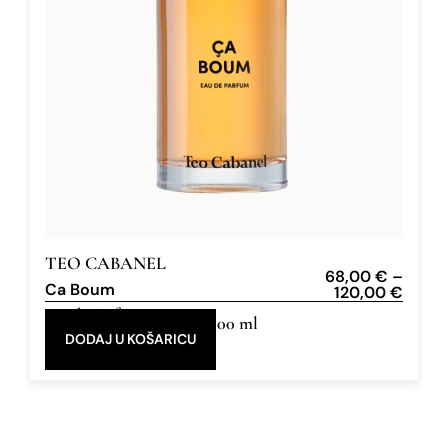
TEO CABANEL
68,00
€
–
Ca Boum
120,00
€
Eau de Parfum
30 ml, 100 ml
DODAJ U KOŠARICU