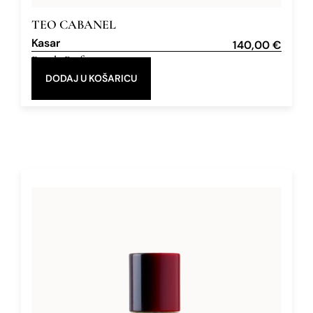
TEO CABANEL
Kasar
140,00
€
Eau de Parfum
100 ml
DODAJ U KOŠARICU