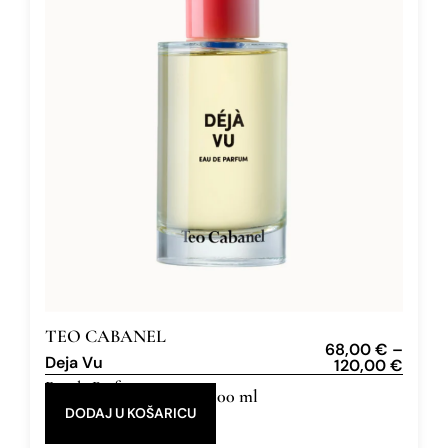
TEO CABANEL
68,00
€
–
Deja Vu
120,00
€
Eau de Parfum
30 ml, 100 ml
DODAJ U KOŠARICU