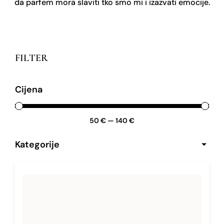
da parfem mora slaviti tko smo mi i izazvati emocije.
FILTER
Cijena
50
€
—
140
€
Kategorije