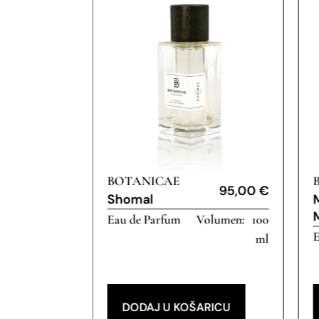
BOTANICAE
95,00
€
95,00
€
Shomal
100
Eau de Parfum
100
E
ml
ml
RICU
DODAJ U KOŠARICU