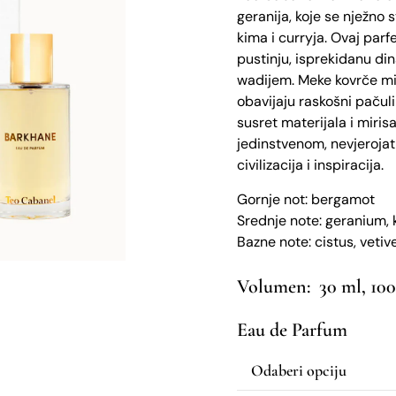
geranija, koje se nježno 
kima i curryja. Ovaj parf
pustinju, isprekidanu di
wadijem. Meke kovrče mi
obavijaju raskošni pačuli
susret materijala i miris
jedinstvenom, nevjeroja
civilizacija i inspiracija.
Gornje not: bergamot
Srednje note: geranium, 
Bazne note: cistus, vetive
30 ml, 10
Eau de Parfum