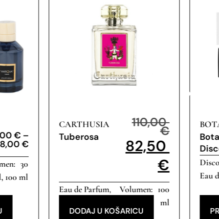
110,00
CARTHUSIA
BOT
€
,00
€
–
Tuberosa
Bota
82,50
48,00
€
Disc
€
Disco
30
Eau 
, 100 ml
Eau de Parfum
100
,
Popust
ml
U
DODAJ U KOŠARICU
PR