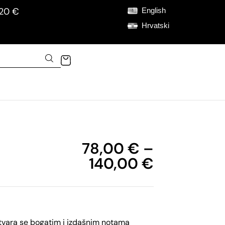
120 €
English
Hrvatski
78,00
€
–
140,00
€
vara se bogatim i izdašnim notama