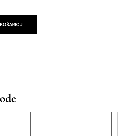
 KOŠARICU
vode