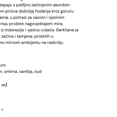
stapaju s pažljivo začinjenim akordom
em priziva doživljaj hodanja kroz goruću
nama, u potrazi za oazom i njezinim
risa, prožete nagovještajem mira,
 iz Indonezije i vječno cvijeće. Barkhane je
a začina i tamjana, prožetih u
tno mirnom ambijentu na raskrižju
kim
r, smirna, vanilija, oud
0 ml