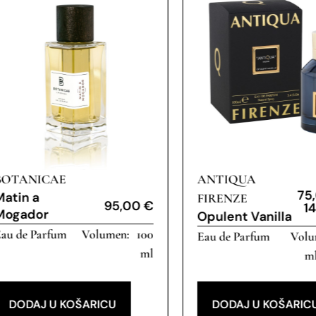
BOTANICAE
ANTIQUA
75
Matin a
FIRENZE
95,00
€
1
Mogador
Opulent Vanilla
au de Parfum
100
Eau de Parfum
ml
ml
DODAJ U KOŠARICU
DODAJ U KOŠARIC