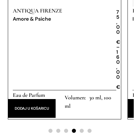
ANTIQUA FIRENZE
BY
7
5
Amore & Psiche
Inv
,
0
0
€
€
–
1
6
0
,
0
0
€
€
Eau de Parfum
Eau
30 ml, 100
ml
DODAJ U KOŠARICU
DO