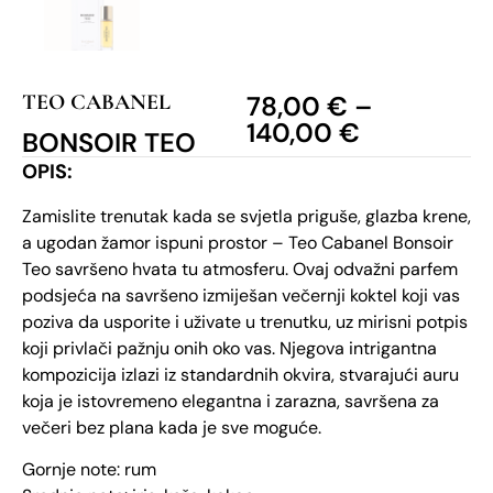
TEO CABANEL
78,00
€
–
140,00
€
BONSOIR TEO
OPIS:
Zamislite trenutak kada se svjetla priguše, glazba krene,
a ugodan žamor ispuni prostor – Teo Cabanel Bonsoir
Teo savršeno hvata tu atmosferu. Ovaj odvažni parfem
podsjeća na savršeno izmiješan večernji koktel koji vas
poziva da usporite i uživate u trenutku, uz mirisni potpis
koji privlači pažnju onih oko vas. Njegova intrigantna
kompozicija izlazi iz standardnih okvira, stvarajući auru
koja je istovremeno elegantna i zarazna, savršena za
večeri bez plana kada je sve moguće.
Gornje note: rum