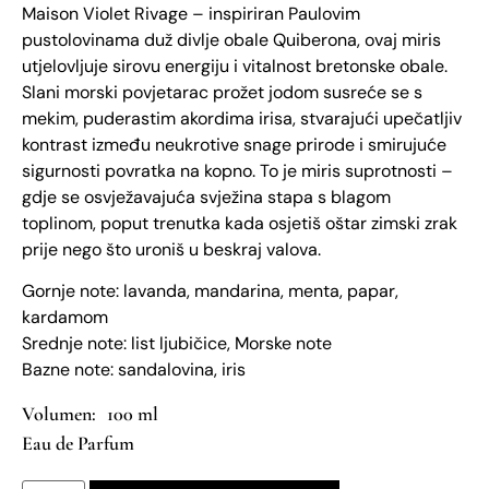
Maison Violet Rivage – inspiriran Paulovim
pustolovinama duž divlje obale Quiberona, ovaj miris
utjelovljuje sirovu energiju i vitalnost bretonske obale.
Slani morski povjetarac prožet jodom susreće se s
mekim, puderastim akordima irisa, stvarajući upečatljiv
kontrast između neukrotive snage prirode i smirujuće
sigurnosti povratka na kopno. To je miris suprotnosti –
gdje se osvježavajuća svježina stapa s blagom
toplinom, poput trenutka kada osjetiš oštar zimski zrak
prije nego što uroniš u beskraj valova.
Gornje note: lavanda, mandarina, menta, papar,
kardamom
Srednje note: list ljubičice, Morske note
Bazne note: sandalovina, iris
100 ml
Eau de Parfum