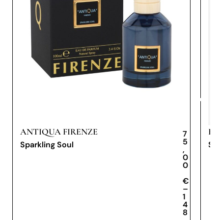
ANTIQUA FIRENZE
BY
7
5
Sparkling Soul
Sh
,
0
0
€
€
–
1
4
8