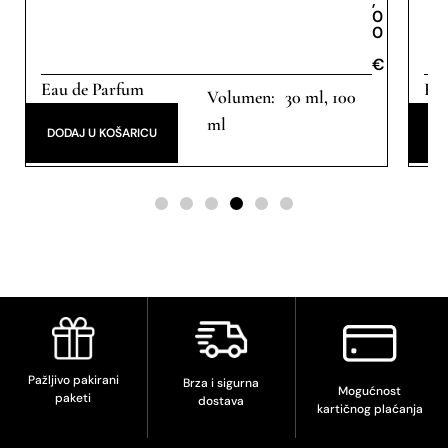
,
0
0
€
€
Eau de Parfum
Eau
30 ml, 100
ml
DODAJ U KOŠARICU
DO
Pažljivo pakirani
Brza i sigurna
Mogućnost
paketi
dostava
kartičnog plaćanja