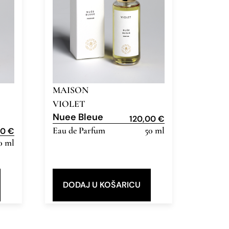
MAISON
VIOLET
Nuee Bleue
120,00
€
Eau de Parfum
50 ml
00
€
0 ml
DODAJ U KOŠARICU