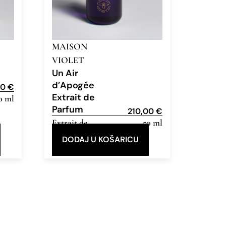
MAISON
VIOLET
Un Air
d’Apogée
00
€
Extrait de
0 ml
Parfum
210,00
€
Extrait de
50 ml
Parfum
DODAJ U KOŠARICU