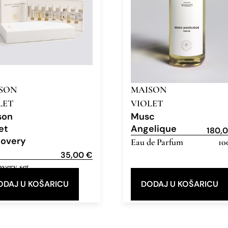
SON
MAISON
LET
VIOLET
son
Musc
et
Angelique
180,
covery
Eau de Parfum
10
35,00
€
very set
,
de Parfum
ODAJ U KOŠARICU
DODAJ U KOŠARICU