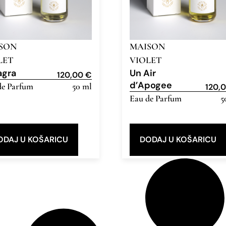
SON
MAISON
LET
VIOLET
agra
Un Air
120,00
€
d’Apogee
de Parfum
50 ml
120,
Eau de Parfum
5
ODAJ U KOŠARICU
DODAJ U KOŠARICU