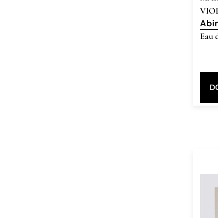
VIO
Abi
Eau 
D