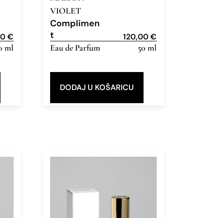
VIOLET
Complimen
t
00
€
120,00
€
0 ml
Eau de Parfum
50 ml
DODAJ U KOŠARICU