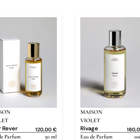
SON
MAISON
LET
VIOLET
r Rever
Rivage
120,00
€
180,
de Parfum
50 ml
Eau de Parfum
10