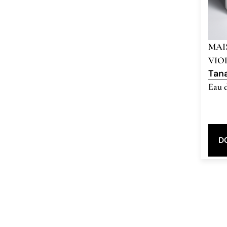
MAI
VIO
Tan
Eau 
D