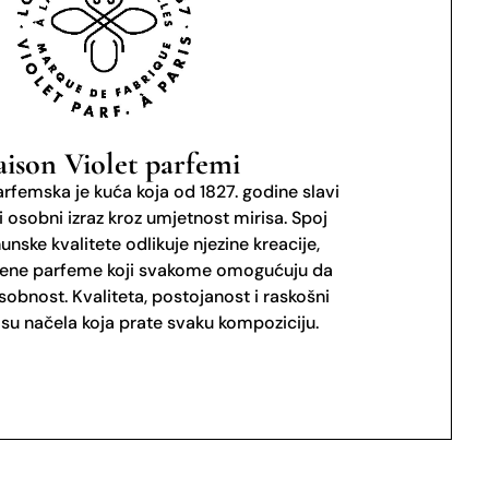
ison Violet parfemi
rfemska je kuća koja od 1827. godine slavi
i osobni izraz kroz umjetnost mirisa. Spoj
hunske kvalitete odlikuje njezine kreacije,
vene parfeme koji svakome omogućuju da
 osobnost. Kvaliteta, postojanost i raskošni
 su načela koja prate svaku kompoziciju.