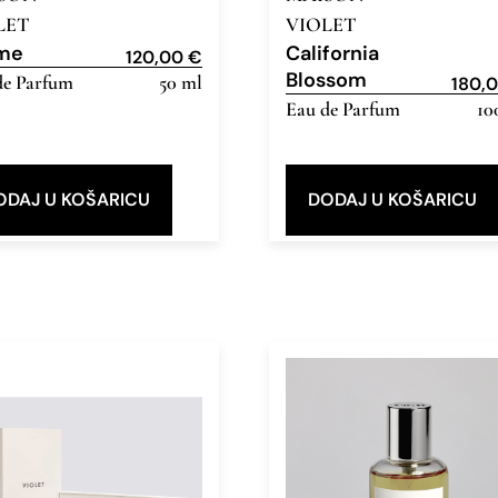
LET
VIOLET
me
California
120,00
€
Blossom
de Parfum
50 ml
180,
Eau de Parfum
10
ODAJ U KOŠARICU
DODAJ U KOŠARICU