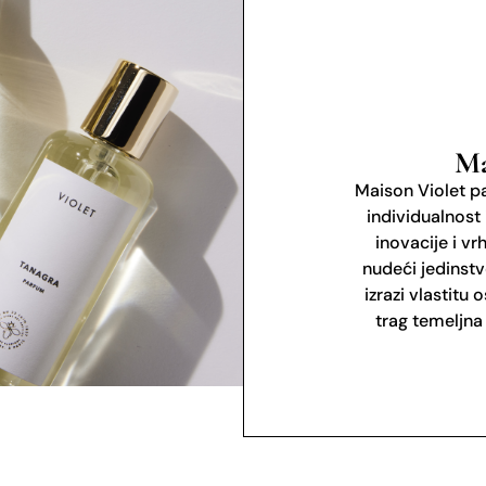
Ma
Maison Violet pa
individualnost 
inovacije i vr
nudeći jedinst
izrazi vlastitu
trag temeljna