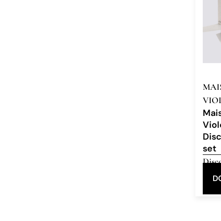
MAI
VIO
Mai
Viol
Dis
set
Disco
Eau 
D