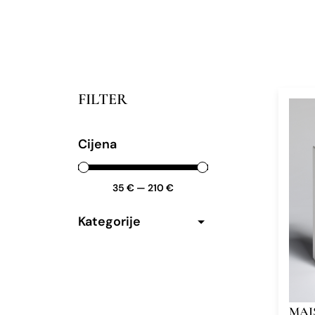
FILTER
Cijena
35
€
—
210
€
Kategorije
MAI