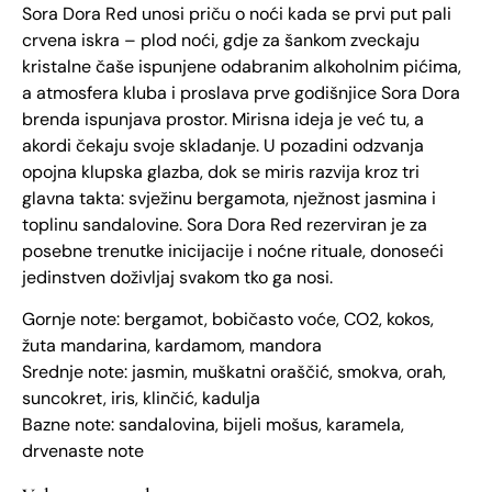
Sora Dora Red unosi priču o noći kada se prvi put pali
crvena iskra – plod noći, gdje za šankom zveckaju
kristalne čaše ispunjene odabranim alkoholnim pićima,
a atmosfera kluba i proslava prve godišnjice Sora Dora
brenda ispunjava prostor. Mirisna ideja je već tu, a
akordi čekaju svoje skladanje. U pozadini odzvanja
opojna klupska glazba, dok se miris razvija kroz tri
glavna takta: svježinu bergamota, nježnost jasmina i
toplinu sandalovine. Sora Dora Red rezerviran je za
posebne trenutke inicijacije i noćne rituale, donoseći
jedinstven doživljaj svakom tko ga nosi.
Gornje note: bergamot, bobičasto voće, CO2, kokos,
žuta mandarina, kardamom, mandora
Srednje note: jasmin, muškatni oraščić, smokva, orah,
suncokret, iris, klinčić, kadulja
Bazne note: sandalovina, bijeli mošus, karamela,
drvenaste note