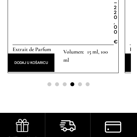
€
–
2
2
0
,
0
0
€
Extrait de Parfum
Ext
15 ml, 100
ml
DODAJ U KOŠARICU
DO