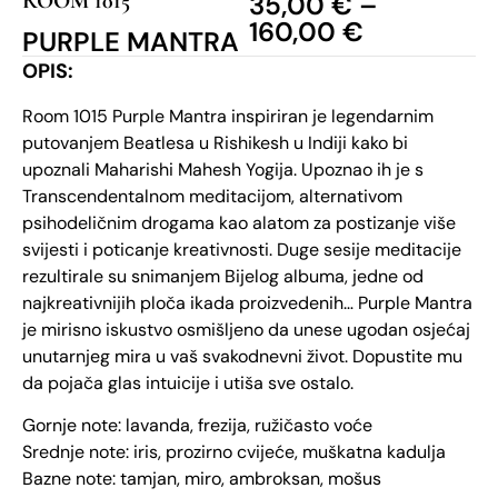
ROOM 1015
35,00
€
–
160,00
€
PURPLE MANTRA
OPIS:
Room 1015 Purple Mantra inspiriran je legendarnim
putovanjem Beatlesa u Rishikesh u Indiji kako bi
upoznali Maharishi Mahesh Yogija. Upoznao ih je s
Transcendentalnom meditacijom, alternativom
psihodeličnim drogama kao alatom za postizanje više
svijesti i poticanje kreativnosti. Duge sesije meditacije
rezultirale su snimanjem Bijelog albuma, jedne od
najkreativnijih ploča ikada proizvedenih… Purple Mantra
je mirisno iskustvo osmišljeno da unese ugodan osjećaj
unutarnjeg mira u vaš svakodnevni život. Dopustite mu
da pojača glas intuicije i utiša sve ostalo.
Gornje note: lavanda, frezija, ružičasto voće
Srednje note: iris, prozirno cvijeće, muškatna kadulja
Bazne note: tamjan, miro, ambroksan, mošus