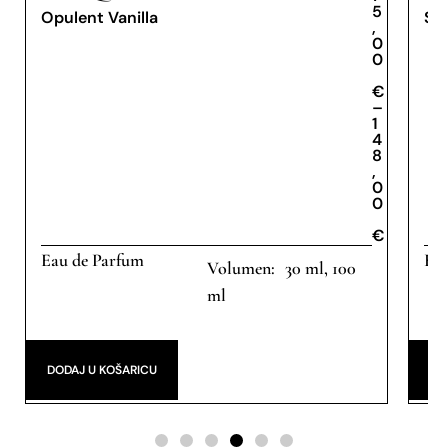
5
Opulent Vanilla
Sh
,
0
0
€
€
–
1
4
8
,
0
0
€
Eau de Parfum
Eau
30 ml, 100
ml
DODAJ U KOŠARICU
DO