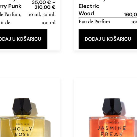
35,00
€
–
rry Punk
Electric
210,00
€
Wood
de Parfum
10 ml, 50 ml,
,
160,
Eau de Parfum
10
it de
100 ml
um
ODAJ U KOŠARICU
DODAJ U KOŠARICU