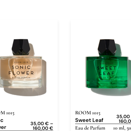
M 1015
ROOM 1015
35,0
ic
Sweet Leaf
160,
35,00
€
–
wer
Eau de Parfum
10 ml, 5
160,00
€