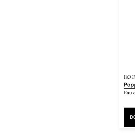
ROO
Pop
Eau 
D