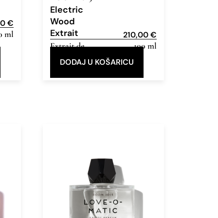
Electric
Wood
00
€
Extrait
0 ml
210,00
€
Extrait de
100 ml
Parfum
DODAJ U KOŠARICU