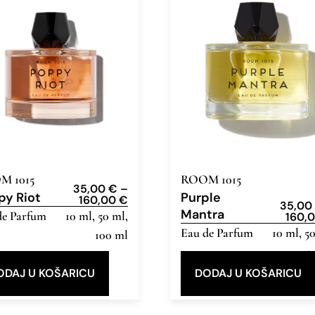
M 1015
ROOM 1015
35,00
€
–
py Riot
Purple
160,00
€
35,0
Mantra
de Parfum
10 ml, 50 ml,
160,
Eau de Parfum
10 ml, 5
100 ml
10
ODAJ U KOŠARICU
DODAJ U KOŠARICU