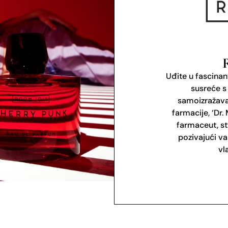
Uđite u fascinan
susreće s
samoizražava
farmacije, ‘Dr.
farmaceut, st
pozivajući va
vl