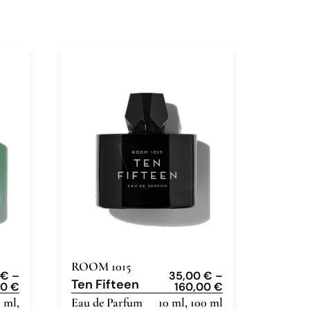
ROOM 1015
0
€
–
35,00
€
–
Ten Fifteen
00
€
160,00
€
0 ml,
Eau de Parfum
10 ml, 100 ml