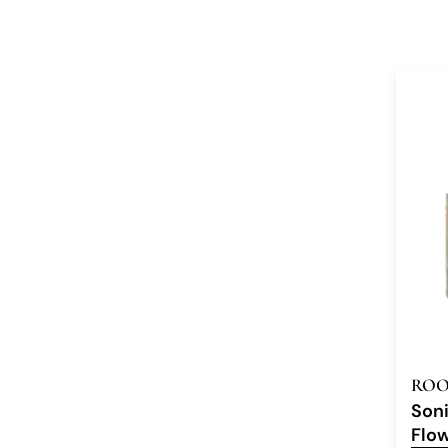
ROO
Son
Flo