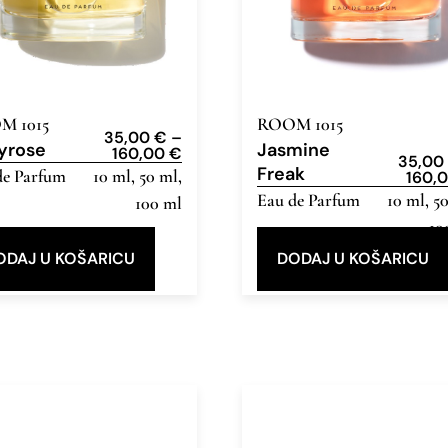
M 1015
ROOM 1015
35,00
€
–
lyrose
Jasmine
160,00
€
35,0
Freak
de Parfum
10 ml, 50 ml,
160,
Eau de Parfum
10 ml, 5
100 ml
10
ODAJ U KOŠARICU
DODAJ U KOŠARICU