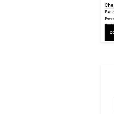
Che
Eau 
Extra
Parf
D