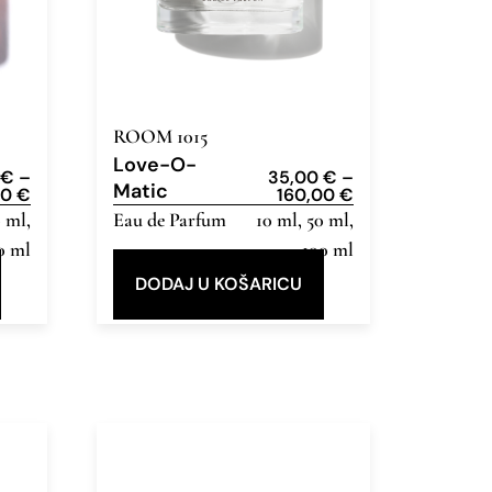
ROOM 1015
Love-O-
0
€
–
35,00
€
–
Matic
00
€
160,00
€
0 ml,
Eau de Parfum
10 ml, 50 ml,
0 ml
100 ml
DODAJ U KOŠARICU