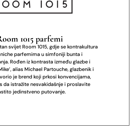
Room 1015 parfemi
tan svijet Room 1015, gdje se kontrakultura
 niche parfemima u simfoniji bunta i
nja. Rođen iz kontrasta između glazbe i
 Mike’, alias Michael Partouche, glazbenik i
vorio je brend koji prkosi konvencijama,
s da istražite nesvakidašnje i proslavite
astito jedinstveno putovanje.