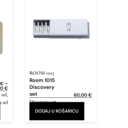
ROOM 1015
Room 1015
0
€
–
Discovery
00
€
set
0 ml,
60,00
€
Discovery set
,
0 ml
Eau de Parfum
DODAJ U KOŠARICU