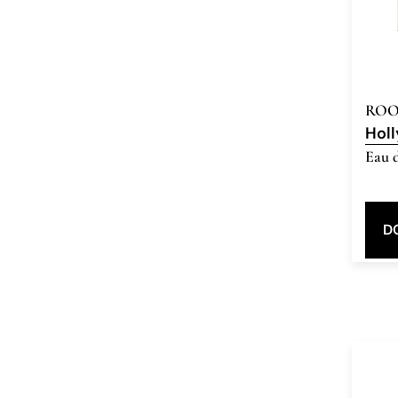
ROO
Hol
Eau 
D