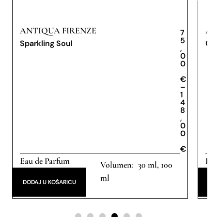
ANTIQUA FIRENZE
AN
7
5
Sparkling Soul
Opu
,
0
0
€
€
–
1
4
8
,
0
0
€
Eau de Parfum
Eau
30 ml, 100
ml
DODAJ U KOŠARICU
DO