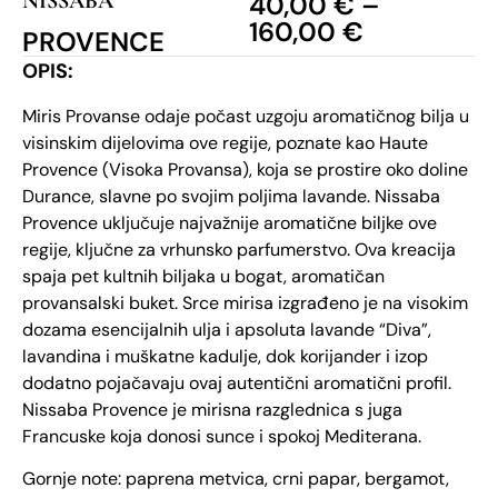
NISSABA
40,00
€
–
160,00
€
PROVENCE
OPIS:
Miris Provanse odaje počast uzgoju aromatičnog bilja u
visinskim dijelovima ove regije, poznate kao Haute
Provence (Visoka Provansa), koja se prostire oko doline
Durance, slavne po svojim poljima lavande. Nissaba
Provence uključuje najvažnije aromatične biljke ove
regije, ključne za vrhunsko parfumerstvo. Ova kreacija
spaja pet kultnih biljaka u bogat, aromatičan
provansalski buket. Srce mirisa izgrađeno je na visokim
dozama esencijalnih ulja i apsoluta lavande “Diva”,
lavandina i muškatne kadulje, dok korijander i izop
dodatno pojačavaju ovaj autentični aromatični profil.
Nissaba Provence je mirisna razglednica s juga
Francuske koja donosi sunce i spokoj Mediterana.
Gornje note: paprena metvica, crni papar, bergamot,