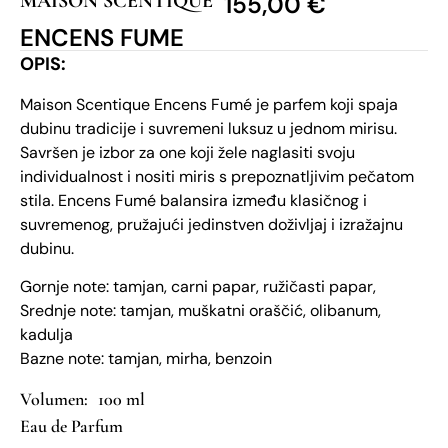
MAISON SCENTIQUE
155,00
€
ENCENS FUME
OPIS:
Maison Scentique Encens Fumé je parfem koji spaja
dubinu tradicije i suvremeni luksuz u jednom mirisu.
Savršen je izbor za one koji žele naglasiti svoju
individualnost i nositi miris s prepoznatljivim pečatom
stila. Encens Fumé balansira između klasičnog i
suvremenog, pružajući jedinstven doživljaj i izražajnu
dubinu.
Gornje note: tamjan, carni papar, ružičasti papar,
Srednje note: tamjan, muškatni oraščić, olibanum,
kadulja
Bazne note: tamjan, mirha, benzoin
100 ml
Eau de Parfum