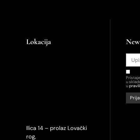
Lokacija
News
Pristaj
u skla
u
pravil
Ilica 14 – prolaz Lovački
rog,