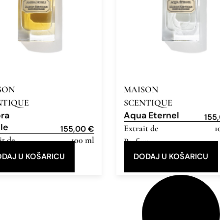
SON
MAISON
NTIQUE
SCENTIQUE
ra
Aqua Eternel
155
le
Extrait de
1
155,00
€
it de
100 ml
Parfum
um
DAJ U KOŠARICU
DODAJ U KOŠARICU