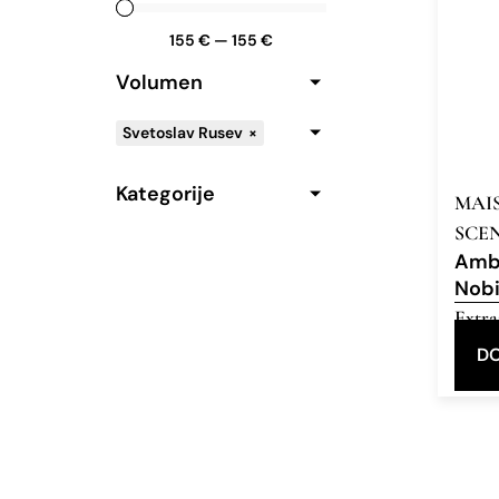
155
€
—
155
€
Volumen
Svetoslav Rusev
×
Kategorije
MAI
SCE
Amb
Nobi
Extra
Parf
DO